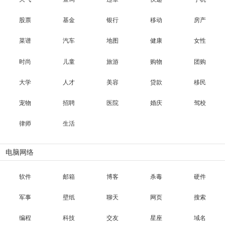
股票
基金
银行
移动
房产
菜谱
汽车
地图
健康
女性
时尚
儿童
旅游
购物
团购
大学
人才
美容
贷款
移民
宠物
招聘
医院
婚庆
驾校
律师
生活
电脑网络
软件
邮箱
博客
杀毒
硬件
军事
壁纸
聊天
网页
搜索
编程
科技
交友
星座
域名