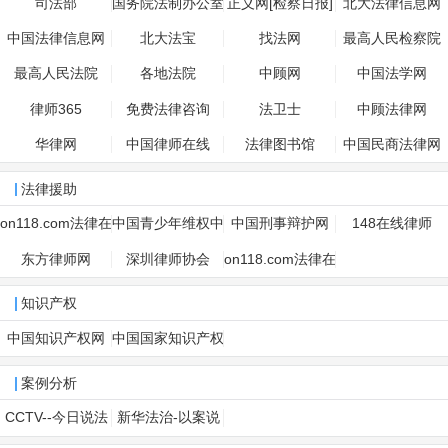
司法部
国务院法制办公室
正义网[检察日报]
北大法律信息网
中国法律信息网
北大法宝
找法网
最高人民检察院
最高人民法院
各地法院
中顾网
中国法学网
律师365
免费法律咨询
法卫士
中顾法律网
华律网
中国律师在线
法律图书馆
中国民商法律网
法律援助
on118.com法律在
中国青少年维权中
中国刑事辩护网
148在线律师
线服务
心
东方律师网
深圳律师协会
on118.com法律在
线服务网
知识产权
中国知识产权网
中国国家知识产权
局
案例分析
CCTV--今日说法
新华法治-以案说