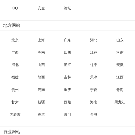
QQ
安全
论坛
地方网站
北京
上海
广东
湖北
山东
广西
湖南
四川
江苏
河南
河北
山西
浙江
辽宁
安徽
福建
陕西
吉林
天津
江西
贵州
云南
重庆
宁夏
青海
甘肃
新疆
西藏
海南
黑龙江
内蒙古
香港
澳门
台湾
行业网站