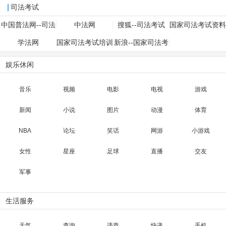
法
司法考试
中国普法网--司法
中法网
搜狐--司法考试
国家司法考试资料
考试
库
学法网
国家司法考试培训
新浪--国家司法考
网
试
娱乐休闲
音乐
视频
电影
电视
游戏
新闻
小说
图片
动漫
体育
NBA
论坛
笑话
网游
小游戏
女性
星座
足球
直播
交友
军事
生活服务
天气
查询
违章
快递
手机