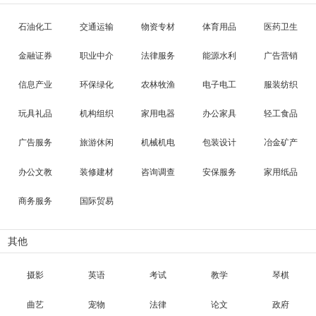
石油化工
交通运输
物资专材
体育用品
医药卫生
金融证券
职业中介
法律服务
能源水利
广告营销
信息产业
环保绿化
农林牧渔
电子电工
服装纺织
玩具礼品
机构组织
家用电器
办公家具
轻工食品
广告服务
旅游休闲
机械机电
包装设计
冶金矿产
办公文教
装修建材
咨询调查
安保服务
家用纸品
商务服务
国际贸易
其他
摄影
英语
考试
教学
琴棋
曲艺
宠物
法律
论文
政府