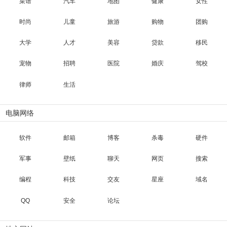
菜谱
汽车
地图
健康
女性
时尚
儿童
旅游
购物
团购
大学
人才
美容
贷款
移民
宠物
招聘
医院
婚庆
驾校
律师
生活
电脑网络
软件
邮箱
博客
杀毒
硬件
军事
壁纸
聊天
网页
搜索
编程
科技
交友
星座
域名
QQ
安全
论坛