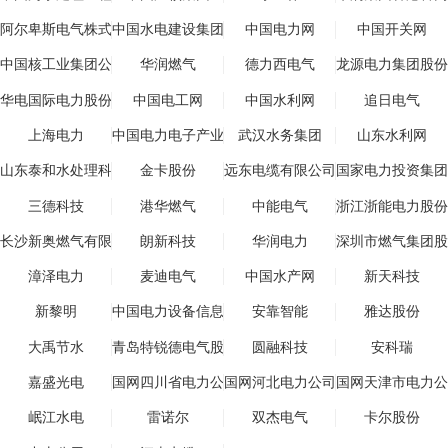
网
阿尔卑斯电气株式
中国水电建设集团
中国电力网
中国开关网
会社
国际工程有限公司
中国核工业集团公
华润燃气
德力西电气
龙源电力集团股份
司
有限公司
华电国际电力股份
中国电工网
中国水利网
追日电气
有限公司
上海电力
中国电力电子产业
武汉水务集团
山东水利网
网
山东泰和水处理科
金卡股份
远东电缆有限公司
国家电力投资集团
技股份有限公司
公司
三德科技
港华燃气
中能电气
浙江浙能电力股份
有限公司
长沙新奥燃气有限
朗新科技
华润电力
深圳市燃气集团股
公司-官方网站
份有限公司
漳泽电力
麦迪电气
中国水产网
新天科技
新黎明
中国电力设备信息
安靠智能
雅达股份
网
大禹节水
青岛特锐德电气股
圆融科技
安科瑞
份有限公司
嘉盛光电
国网四川省电力公
国网河北电力公司
国网天津市电力公
司
司
岷江水电
雷诺尔
双杰电气
卡尔股份